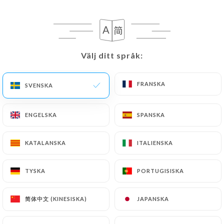
SV
MENY
Välj ditt språk:
Välj ditt språk:
FRANSKA
FRANSKA
SVENSKA
SVENSKA
/
HEM
OMDÖMEN
Omdömen
ENGELSKA
ENGELSKA
SPANSKA
SPANSKA
KATALANSKA
KATALANSKA
ITALIENSKA
ITALIENSKA
38 omdömen på Uniiti
TYSKA
TYSKA
PORTUGISISKA
PORTUGISISKA
4.7 / 5
简体中文 (KINESISKA)
简体中文 (KINESISKA)
JAPANSKA
JAPANSKA
100 % verkliga, verifierade omdömen.