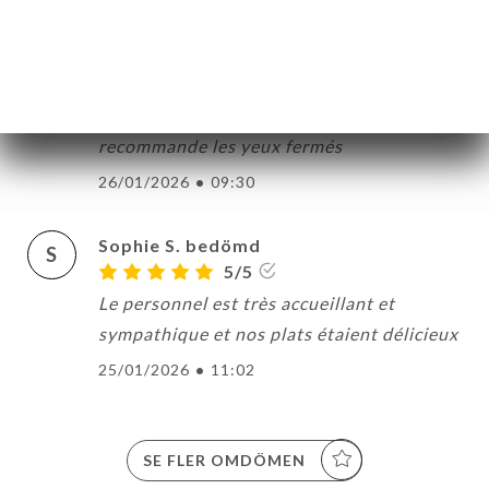
5/5
J’ai tout aimé le lieu le service, la cuisine ,
l’ambiance, le camembert rôti à la truffe et
la salade bœuf thaï un régal, je
recommande les yeux fermés
26/01/2026
•
09:30
Sophie S. bedömd
S
5/5
Le personnel est très accueillant et
sympathique et nos plats étaient délicieux
25/01/2026
•
11:02
SE FLER OMDÖMEN