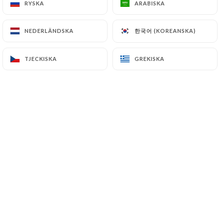
RYSKA
RYSKA
ARABISKA
ARABISKA
한국어 (KOREANSKA)
한국어 (KOREANSKA)
NEDERLÄNDSKA
NEDERLÄNDSKA
elodie m. bedömd
E
3/5
TJECKISKA
TJECKISKA
GREKISKA
GREKISKA
05/05/2026
•
08:37
vincent J. bedömd
V
5/5
23/04/2026
•
06:45
Valérie m I. bedömd
V
5/5
Ambiance et déco, vraiment un bon
endroit pour un afterwork chill
18/04/2026
•
04:32