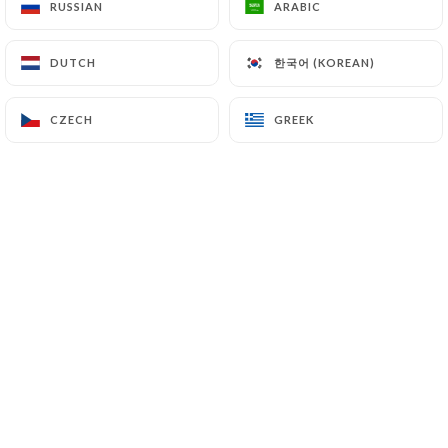
RUSSIAN
RUSSIAN
ARABIC
ARABIC
한국어 (KOREAN)
한국어 (KOREAN)
DUTCH
DUTCH
elodie m. rated
E
3/5
CZECH
CZECH
GREEK
GREEK
05/05/2026
•
08:37
vincent J. rated
V
5/5
23/04/2026
•
06:45
Valérie m I. rated
V
5/5
Ambiance et déco, vraiment un bon
endroit pour un afterwork chill
18/04/2026
•
04:32