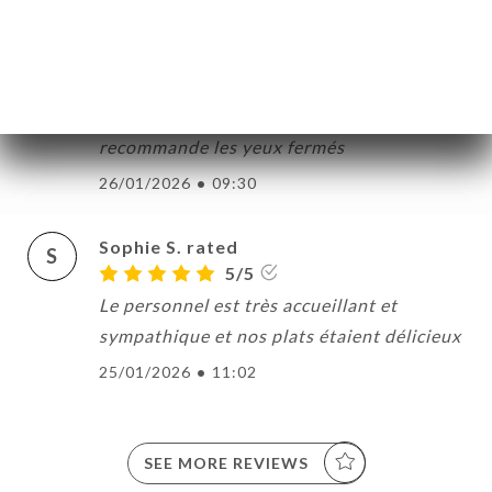
5/5
J’ai tout aimé le lieu le service, la cuisine ,
l’ambiance, le camembert rôti à la truffe et
la salade bœuf thaï un régal, je
recommande les yeux fermés
26/01/2026
•
09:30
Sophie S. rated
S
5/5
Le personnel est très accueillant et
sympathique et nos plats étaient délicieux
25/01/2026
•
11:02
SEE MORE REVIEWS