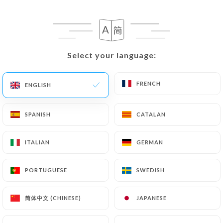
EN
MENU
Select your language:
Select your language:
FRENCH
FRENCH
ENGLISH
ENGLISH
/
HOME
REVIEWS
Reviews
SPANISH
SPANISH
CATALAN
CATALAN
ITALIAN
ITALIAN
GERMAN
GERMAN
38 reviews on Uniiti
PORTUGUESE
PORTUGUESE
SWEDISH
SWEDISH
4.7 / 5
简体中文 (CHINESE)
简体中文 (CHINESE)
JAPANESE
JAPANESE
100% real, verified reviews.