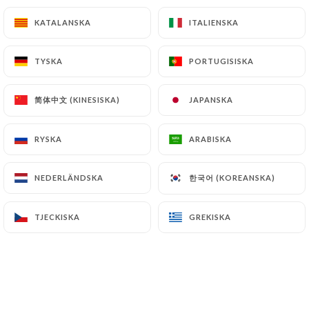
KATALANSKA
KATALANSKA
ITALIENSKA
ITALIENSKA
TYSKA
TYSKA
PORTUGISISKA
PORTUGISISKA
简体中文 (KINESISKA)
简体中文 (KINESISKA)
JAPANSKA
JAPANSKA
RYSKA
RYSKA
ARABISKA
ARABISKA
한국어 (KOREANSKA)
한국어 (KOREANSKA)
NEDERLÄNDSKA
NEDERLÄNDSKA
TJECKISKA
TJECKISKA
GREKISKA
GREKISKA