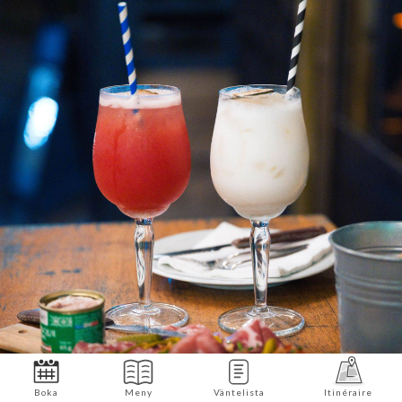
Boka
Meny
Väntelista
Itinéraire