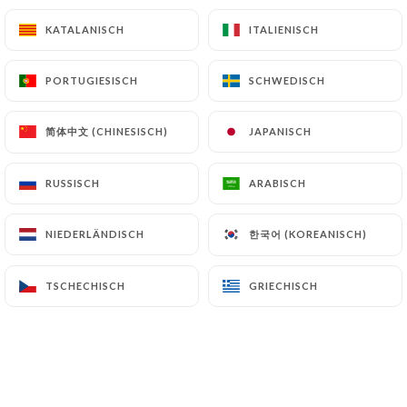
KATALANISCH
KATALANISCH
ITALIENISCH
ITALIENISCH
PORTUGIESISCH
PORTUGIESISCH
SCHWEDISCH
SCHWEDISCH
简体中文 (CHINESISCH)
简体中文 (CHINESISCH)
JAPANISCH
JAPANISCH
RUSSISCH
RUSSISCH
ARABISCH
ARABISCH
한국어 (KOREANISCH)
한국어 (KOREANISCH)
NIEDERLÄNDISCH
NIEDERLÄNDISCH
TSCHECHISCH
TSCHECHISCH
GRIECHISCH
GRIECHISCH