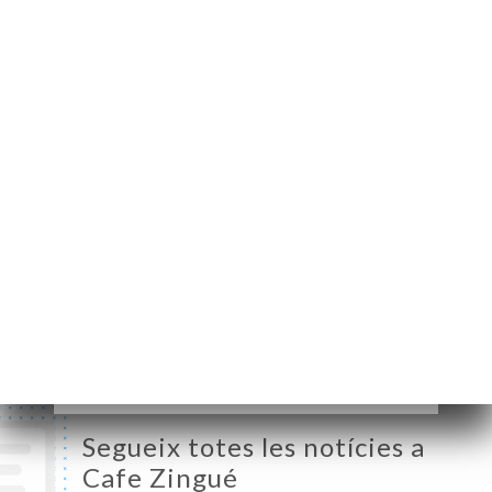
Maréchal de Lattre de
Tassigny
33200 Bordeaux
France
Dilluns
Tancat
Dimarts
12:00-14:00 / 17:30-22:30
Dimecres
12:00-14:00 / 17:30-22:30
Dijous
12:00-14:00 / 17:30-23:30
Divendres
12:00-14:00 / 17:30-23:30
Dissabte
18:30-23:30
Diumenge
Tancat
Segueix totes les notícies a
Cafe Zingué