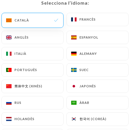
Selecciona l’idioma:
Selecciona l’idioma:
38 RESSENYA
FRANCÈS
FRANCÈS
CATALÀ
CATALÀ
RESTAURANT - BAR
ANGLÈS
ANGLÈS
ESPANYOL
ESPANYOL
489 Avenue Du Maréchal De Lattre De
Tassigny
33200 Bordeaux France
ITALIÀ
ITALIÀ
ALEMANY
ALEMANY
PORTUGUÈS
PORTUGUÈS
SUEC
SUEC
简体中文 (XINÈS)
简体中文 (XINÈS)
JAPONÈS
JAPONÈS
RUS
RUS
ÀRAB
ÀRAB
한국어 (COREÀ)
한국어 (COREÀ)
HOLANDÈS
HOLANDÈS
Qui som?